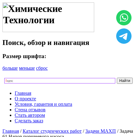
Поиск, обзор и навигация
Размер шрифта:
больше
меньше
сброс
Главная
О проекте
Условия, гарантия и оплата
Стена отзывов
Стать автором
Сделать заказ
Главная
/
Каталог студенческих работ
/
Задачи МАХП
/ Задача
61 Напор поршневого насоса