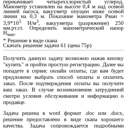
перекачивает четыреххлористый углерод.
Манометр установлен на высоте 0,4 м над осевой
линией насоса, вакууметр опущен ниже осевой
линии на 0,3 м. Показание манометра Рман =
5
3
3,9*10
Н/м
, вакууметра (разряжение) 250
мм.рт.ст. Определить манометрический напор
Н
.
ман
* Решение в виде скана
Скачать решение задачи 61 (цена 75р)
Получить данную задачу возможно нажав кнопку
"купить" и пройти простую регистрацию. Далее вы
попадете в сервис онлайн оплаты, где вам будет
предложено выбрать способ оплаты и оплатить
заказ. После подтверждения оплаты вы получите
ваш заказ. В случае возникновения затруднений
смотри условия обслуживания и информацию о
продавце.
Задача решена в word формат .doc или .docx,
решение предоставлено в виде скана хорошего
качества. Задача сопровождается подробными