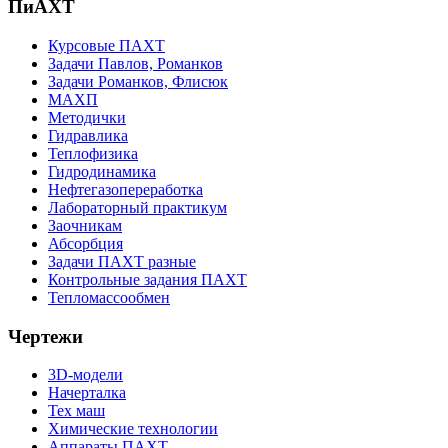
ПиАХТ
Курсовые ПАХТ
Задачи Павлов, Романков
Задачи Романков, Флисюк
МАХП
Методички
Гидравлика
Теплофизика
Гидродинамика
Нефтегазопереработка
Лабораторный практикум
Заочникам
Абсорбция
Задачи ПАХТ разные
Контрольные задания ПАХТ
Тепломассообмен
Чертежи
3D-модели
Начерталка
Тех маш
Химические технологии
Аппараты ПАХТ