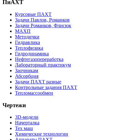
ПиАХТ
Курсовые ПАХТ
Задачи Павлов, Романков
Задачи Романков, Флисюк
МАХП
Методички
Гидравлика
Теплофизика
Гидродинамика
Нефтегазопереработка
Лабораторный практикум
Заочникам
Абсорбция
Задачи ПАХТ разные
Контрольные задания ПАХТ
Тепломассообмен
Чертежи
3D-модели
Начерталка
Тех маш
Химические технологии
Аппараты ПАХТ