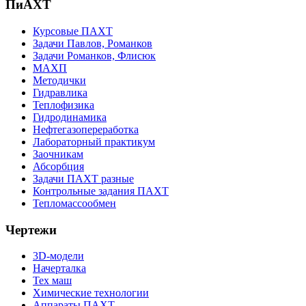
ПиАХТ
Курсовые ПАХТ
Задачи Павлов, Романков
Задачи Романков, Флисюк
МАХП
Методички
Гидравлика
Теплофизика
Гидродинамика
Нефтегазопереработка
Лабораторный практикум
Заочникам
Абсорбция
Задачи ПАХТ разные
Контрольные задания ПАХТ
Тепломассообмен
Чертежи
3D-модели
Начерталка
Тех маш
Химические технологии
Аппараты ПАХТ