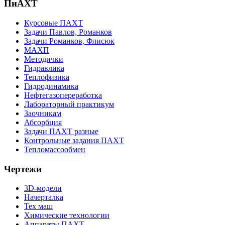
ПиАХТ
Курсовые ПАХТ
Задачи Павлов, Романков
Задачи Романков, Флисюк
МАХП
Методички
Гидравлика
Теплофизика
Гидродинамика
Нефтегазопереработка
Лабораторный практикум
Заочникам
Абсорбция
Задачи ПАХТ разные
Контрольные задания ПАХТ
Тепломассообмен
Чертежи
3D-модели
Начерталка
Тех маш
Химические технологии
Аппараты ПАХТ