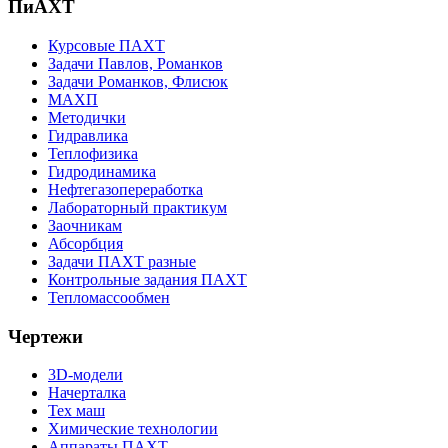
ПиАХТ
Курсовые ПАХТ
Задачи Павлов, Романков
Задачи Романков, Флисюк
МАХП
Методички
Гидравлика
Теплофизика
Гидродинамика
Нефтегазопереработка
Лабораторный практикум
Заочникам
Абсорбция
Задачи ПАХТ разные
Контрольные задания ПАХТ
Тепломассообмен
Чертежи
3D-модели
Начерталка
Тех маш
Химические технологии
Аппараты ПАХТ