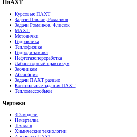
ПиАХТ
Курсовые ПАХТ
Задачи Павлов, Романков
Задачи Романков, Флисюк
МАХП
Методички
Гидравлика
Теплофизика
Гидродинамика
Нефтегазопереработка
Лабораторный практикум
Заочникам
Абсорбция
Задачи ПАХТ разные
Контрольные задания ПАХТ
Тепломассообмен
Чертежи
3D-модели
Начерталка
Тех маш
Химические технологии
Аппараты ПАХТ