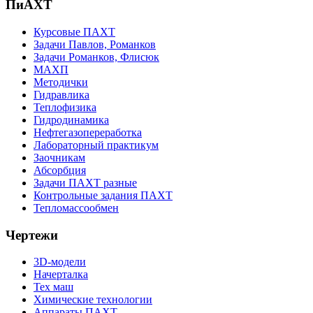
ПиАХТ
Курсовые ПАХТ
Задачи Павлов, Романков
Задачи Романков, Флисюк
МАХП
Методички
Гидравлика
Теплофизика
Гидродинамика
Нефтегазопереработка
Лабораторный практикум
Заочникам
Абсорбция
Задачи ПАХТ разные
Контрольные задания ПАХТ
Тепломассообмен
Чертежи
3D-модели
Начерталка
Тех маш
Химические технологии
Аппараты ПАХТ