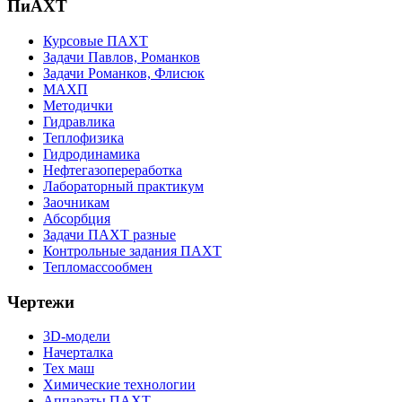
ПиАХТ
Курсовые ПАХТ
Задачи Павлов, Романков
Задачи Романков, Флисюк
МАХП
Методички
Гидравлика
Теплофизика
Гидродинамика
Нефтегазопереработка
Лабораторный практикум
Заочникам
Абсорбция
Задачи ПАХТ разные
Контрольные задания ПАХТ
Тепломассообмен
Чертежи
3D-модели
Начерталка
Тех маш
Химические технологии
Аппараты ПАХТ