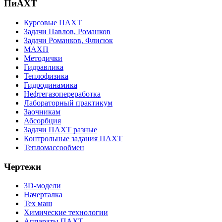
ПиАХТ
Курсовые ПАХТ
Задачи Павлов, Романков
Задачи Романков, Флисюк
МАХП
Методички
Гидравлика
Теплофизика
Гидродинамика
Нефтегазопереработка
Лабораторный практикум
Заочникам
Абсорбция
Задачи ПАХТ разные
Контрольные задания ПАХТ
Тепломассообмен
Чертежи
3D-модели
Начерталка
Тех маш
Химические технологии
Аппараты ПАХТ