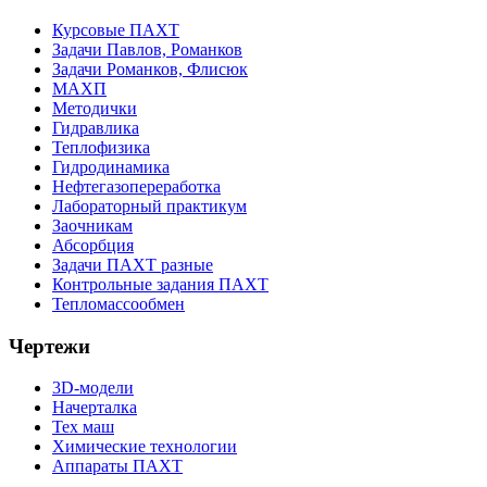
Курсовые ПАХТ
Задачи Павлов, Романков
Задачи Романков, Флисюк
МАХП
Методички
Гидравлика
Теплофизика
Гидродинамика
Нефтегазопереработка
Лабораторный практикум
Заочникам
Абсорбция
Задачи ПАХТ разные
Контрольные задания ПАХТ
Тепломассообмен
Чертежи
3D-модели
Начерталка
Тех маш
Химические технологии
Аппараты ПАХТ