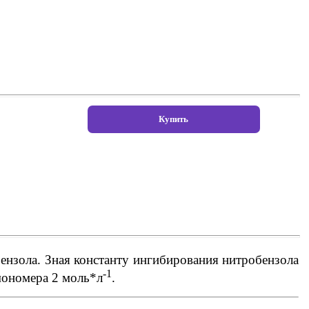
ензола. Зная константу ингибирования нитробензола
-1
мономера 2 моль*л
.