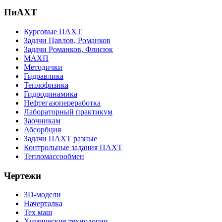
ПиАХТ
Курсовые ПАХТ
Задачи Павлов, Романков
Задачи Романков, Флисюк
МАХП
Методички
Гидравлика
Теплофизика
Гидродинамика
Нефтегазопереработка
Лабораторный практикум
Заочникам
Абсорбция
Задачи ПАХТ разные
Контрольные задания ПАХТ
Тепломассообмен
Чертежи
3D-модели
Начерталка
Тех маш
Химические технологии