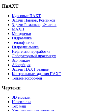
ПиАХТ
Курсовые ПАХТ
Задачи Павлов, Романков
Задачи Романков, Флисюк
МАХП
Методички
Гидравлика
Теплофизика
Гидродинамика
Нефтегазопереработка
Лабораторный практикум
Заочникам
Абсорбция
Задачи ПАХТ разные
Контрольные задания ПАХТ
Тепломассообмен
Чертежи
3D-модели
Начерталка
Тех маш
Химические технологии