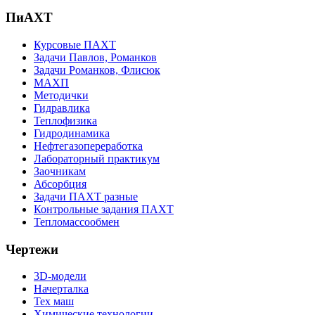
ПиАХТ
Курсовые ПАХТ
Задачи Павлов, Романков
Задачи Романков, Флисюк
МАХП
Методички
Гидравлика
Теплофизика
Гидродинамика
Нефтегазопереработка
Лабораторный практикум
Заочникам
Абсорбция
Задачи ПАХТ разные
Контрольные задания ПАХТ
Тепломассообмен
Чертежи
3D-модели
Начерталка
Тех маш
Химические технологии