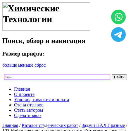
Поиск, обзор и навигация
Размер шрифта:
больше
меньше
сброс
Главная
О проекте
Условия, гарантия и оплата
Стена отзывов
Стать автором
Сделать заказ
Главная
/
Каталог студенческих работ
/
Задачи ПАХТ разные
/
103 Найти среднюю теплоемкость срт и с’pт углекис­лого газа