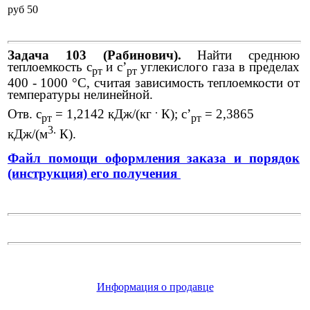
pуб 50
Задача 103 (Рабинович).
Найти среднюю
теплоемкость с
и с’
углекис­лого газа в пределах
рт
pт
400 - 1000 °С, считая зависимость теплоемкости от
температуры нелинейной.
.
Отв. с
= 1,2142 кДж/(кг
К); с’
= 2,3865
рт
p
т
3.
кДж/(м
К).
Файл помощи оформления заказа и порядок
(инструкция) его получения
Информация о продавце