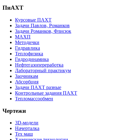
ПиАХТ
Курсовые ПАХТ
Задачи Павлов, Романков
Задачи Романков, Флисюк
МАХП
Методички
Гидравлика
Теплофизика
Гидродинамика
Нефтегазопереработка
Лабораторный практикум
Заочникам
Абсорбция
Задачи ПАХТ разные
Контрольные задания ПАХТ
Тепломассообмен
Чертежи
3D-модели
Начерталка
Тех маш
Химические технологии