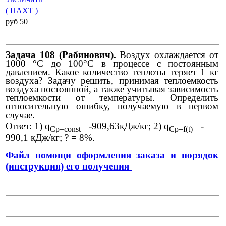
( ПАХТ )
pуб 50
Задача 108 (Рабинович).
Воздух охлаждается от
1000 °С до 100°С в процессе с постоянным
давлением.
Какое количество теплоты теряет 1 кг
воздуха? Задачу решить, принимая теплоемкость
воздуха постоянной, а также учитывая зависимость
теплоемкости от температуры. Определить
относительную ошибку, получаемую в первом
случае.
Ответ: 1)
q
= -909,63кДж/кг; 2)
q
= -
Cp
=
const
Cp
=
f
(
t
)
990,1 кДж/кг; ? = 8%.
Файл помощи оформления заказа и порядок
(инструкция) его получения