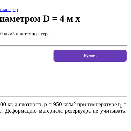
 атмосфер
иаметром D = 4 м х
50 кг/м3 при температуре
3
 кг, а плотность р = 950 кг/м
при температуре t
=
1
. Деформацию материала резервуара не учитывать.