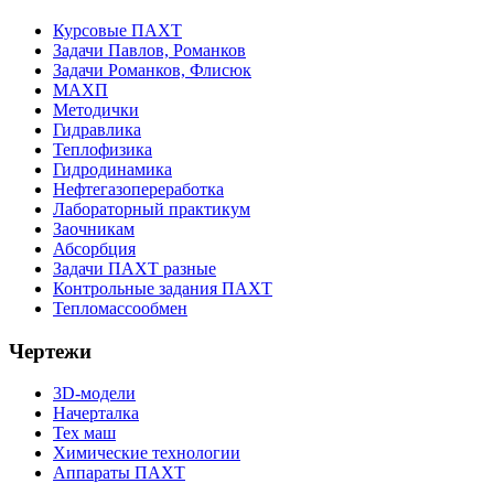
Курсовые ПАХТ
Задачи Павлов, Романков
Задачи Романков, Флисюк
МАХП
Методички
Гидравлика
Теплофизика
Гидродинамика
Нефтегазопереработка
Лабораторный практикум
Заочникам
Абсорбция
Задачи ПАХТ разные
Контрольные задания ПАХТ
Тепломассообмен
Чертежи
3D-модели
Начерталка
Тех маш
Химические технологии
Аппараты ПАХТ