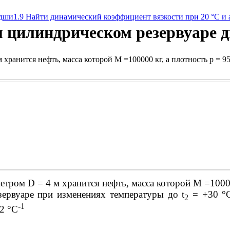
одши
1.9 Найти динамический коэффициент вязкости при 20 °С и
м цилиндрическом резервуаре д
хранится нефть, масса которой М =100000 кг, а плотность р = 9
тром D = 4 м хранится нефть, масса которой М =100000
зервуаре при изменениях температуры до t
= +30 °С
2
-1
2 °С