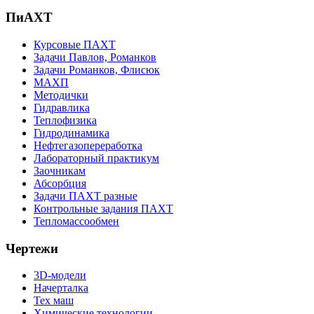
ПиАХТ
Курсовые ПАХТ
Задачи Павлов, Романков
Задачи Романков, Флисюк
МАХП
Методички
Гидравлика
Теплофизика
Гидродинамика
Нефтегазопереработка
Лабораторный практикум
Заочникам
Абсорбция
Задачи ПАХТ разные
Контрольные задания ПАХТ
Тепломассообмен
Чертежи
3D-модели
Начерталка
Тех маш
Химические технологии