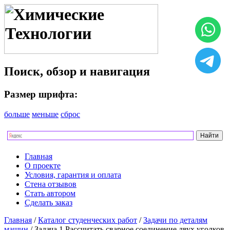
Поиск, обзор и навигация
Размер шрифта:
больше
меньше
сброс
Главная
О проекте
Условия, гарантия и оплата
Стена отзывов
Стать автором
Сделать заказ
Главная
/
Каталог студенческих работ
/
Задачи по деталям
машин
/ Задача 1 Рассчитать сварное соединение двух уголков