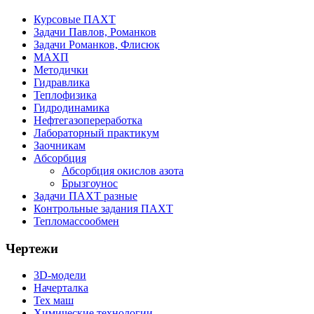
Курсовые ПАХТ
Задачи Павлов, Романков
Задачи Романков, Флисюк
МАХП
Методички
Гидравлика
Теплофизика
Гидродинамика
Нефтегазопереработка
Лабораторный практикум
Заочникам
Абсорбция
Абсорбция окислов азота
Брызгоунос
Задачи ПАХТ разные
Контрольные задания ПАХТ
Тепломассообмен
Чертежи
3D-модели
Начерталка
Тех маш
Химические технологии