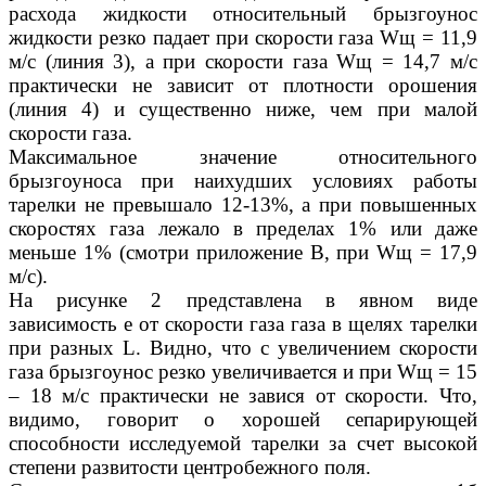
расхода жидкости относительный брызгоунос
жидкости резко падает при скорости газа Wщ = 11,9
м/с (линия 3), а при скорости газа Wщ = 14,7 м/с
практически не зависит от плотности орошения
(линия 4) и существенно ниже, чем при малой
скорости газа.
Максимальное значение относительного
брызгоуноса при наихудших условиях работы
тарелки не превышало 12-13%, а при повышенных
скоростях газа лежало в пределах 1% или даже
меньше 1% (смотри приложение В, при Wщ = 17,9
м/с).
На рисунке 2 представлена в явном виде
зависимость е от скорости газа газа в щелях тарелки
при разных L. Видно, что с увеличением скорости
газа брызгоунос резко увеличивается и при Wщ = 15
– 18 м/с практически не завися от скорости. Что,
видимо, говорит о хорошей сепарирующей
способности исследуемой тарелки за счет высокой
степени развитости центробежного поля.