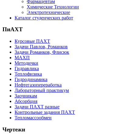
Фармацевтам
Химические Технологии
Электротехнические
Каталог студенческих работ
ПиАХТ
Курсовые ПАХТ
Задачи Павлов, Романков
Задачи Романков, Флисюк
МАХП
Методички
Гидравлика
Теплофизика
Гидродинамика
Нефтегазопереработка
Лабораторный практикум
Заочникам
Абсорбция
Задачи ПАХТ разные
Контрольные задания ПАХТ
Тепломассообмен
Чертежи