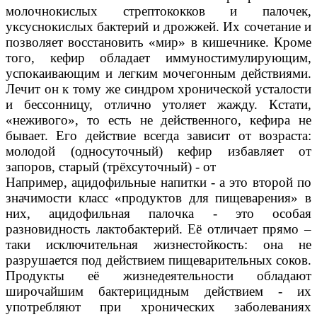
молочнокислых стрептококков и палочек,
уксуснокислых бактерий и дрожжей. Их сочетание и
позволяет восстановить «мир» в кишечнике. Кроме
того, кефир обладает иммуностимулирующим,
успокаивающим и легким мочегонным действиями.
Лечит он к тому же синдром хронической усталости
и бессонницу, отлично утоляет жажду. Кстати,
«неживого», то есть не действенного, кефира не
бывает. Его действие всегда зависит от возраста:
молодой (односуточный) кефир избавляет от
запоров, старый (трёхсуточный) - от
Например, ацидофильные напитки - а это второй по
значимости класс «продуктов для пищеварения» в
них, ацидофильная палочка - это особая
разновидность лактобактерий. Её отличает прямо –
таки исключительная жизнестойкость: она не
разрушается под действием пищеварительных соков.
Продукты её жизнедеятельности обладают
широчайшим бактерицидным действием - их
употребляют при хронических заболеваниях