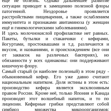
еще не болезнь. Однако дальнейшее развитие
ситуации приводит к замещению полезной флоры
патогенной. Нездоровье проявляется
расстройствами пищеварения, а также ослаблением
иммунитета и признаками авитаминоза (у женщин
ещё и гинекологическими заболеваниями).
И здесь молочнокислой профилактике нет равных.
Пакеты, бутылки и стаканчики с кефирами,
йогуртами, простоквашами и т.д. различаются и
вкусом, и названиями, и происхождением (все они
от заквасок на различных бактериях), но
обязанности у всех одинаковы: они поддерживают
кишечную флору.
Самый старый (и наиболее полезный) в этом ряду -
обыкновенный кефир. Его уже давно считают
национальным напитком. Доля истины в этом есть:
производство кефира является эксклюзивным
правом России. Кроме неё, только Япония и Канада
производят этот волшебный напиток, и то по
лицензии. Кефирные грибки представляют собой
симбиоз множества микроорганизмов: