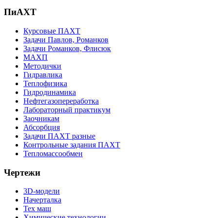
ПиАХТ
Курсовые ПАХТ
Задачи Павлов, Романков
Задачи Романков, Флисюк
МАХП
Методички
Гидравлика
Теплофизика
Гидродинамика
Нефтегазопереработка
Лабораторный практикум
Заочникам
Абсорбция
Задачи ПАХТ разные
Контрольные задания ПАХТ
Тепломассообмен
Чертежи
3D-модели
Начерталка
Тех маш
Химические технологии