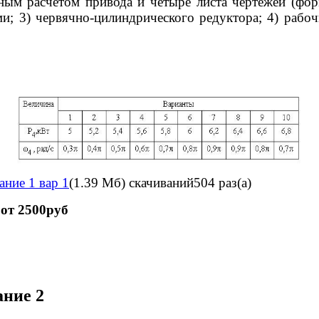
ым расчетом привода и четыре листа чертежей (форм
и; 3) червячно-цилиндрического редуктора; 4) рабоч
ание 1 вар 1
(1.39 Мб)
скачиваний504 раз(а)
от 2500руб
ание 2