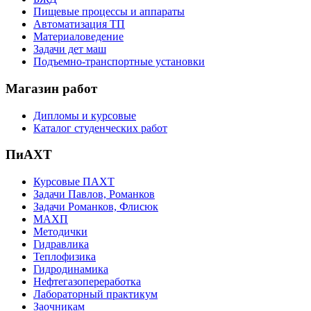
Пищевые процессы и аппараты
Автоматизация ТП
Материаловедение
Задачи дет маш
Подъемно-транспортные установки
Магазин работ
Дипломы и курсовые
Каталог студенческих работ
ПиАХТ
Курсовые ПАХТ
Задачи Павлов, Романков
Задачи Романков, Флисюк
МАХП
Методички
Гидравлика
Теплофизика
Гидродинамика
Нефтегазопереработка
Лабораторный практикум
Заочникам