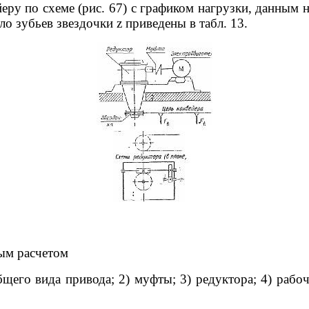
ру по схеме (рис. 67) с графиком нагрузки, данным н
ло зубьев звездочки z приведены в табл. 13.
ным расчетом
бщего вида привода; 2) муфты; 3) редуктора; 4) рабо