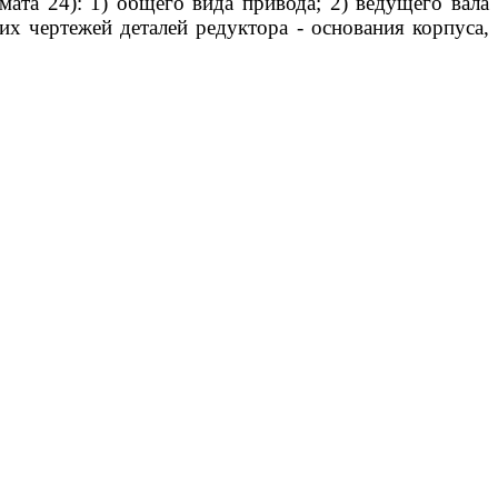
ата 24): 1) общего вида приво­да; 2) ведущего вала
их чертежей деталей редуктора - основания корпуса,