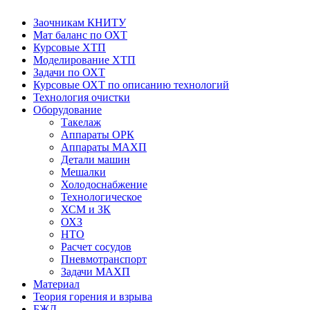
Заочникам КНИТУ
Мат баланс по ОХТ
Курсовые ХТП
Моделирование ХТП
Задачи по ОХТ
Курсовые ОХТ по описанию технологий
Технология очистки
Оборудование
Такелаж
Аппараты ОРК
Аппараты МАХП
Детали машин
Мешалки
Холодоснабжение
Технологическое
ХСМ и ЗК
ОХЗ
НТО
Расчет сосудов
Пневмотранспорт
Задачи МАХП
Материал
Теория горения и взрыва
БЖД