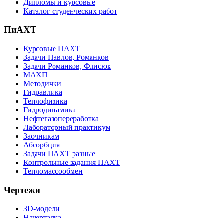
Дипломы и курсовые
Каталог студенческих работ
ПиАХТ
Курсовые ПАХТ
Задачи Павлов, Романков
Задачи Романков, Флисюк
МАХП
Методички
Гидравлика
Теплофизика
Гидродинамика
Нефтегазопереработка
Лабораторный практикум
Заочникам
Абсорбция
Задачи ПАХТ разные
Контрольные задания ПАХТ
Тепломассообмен
Чертежи
3D-модели
Начерталка