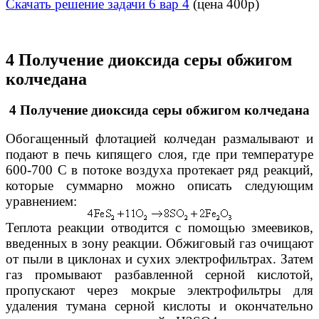
Скачать решение задачи 6 вар 4
(цена 400р)
4 Получение диоксида серы обжигом
колчедана
4 Получение диоксида серы обжигом колчедана
Обогащенный флотацией колчедан размалывают и
подают в печь кипящего слоя, где при температуре
600-700 С в потоке воз­духа протекает ряд реакций,
которые суммарно можно описать сле­дующим
уравнением:
Теплота реакции отводится с помощью змеевиков,
введенных в зону реакции. Обжиговый газ очищают
от пыли в циклонах и сухих электрофильтрах. Затем
газ промывают разбавленной серной кис­лотой,
пропускают через мокрые электрофильтры для
удаления ту­мана серной кислоты и окончательно