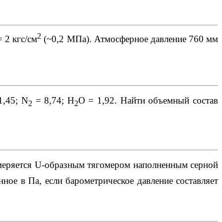
2
 2 кгс/см
(~0,2 МПа). Атмосферное давление 760 мм
1,45; N
= 8,74; Н
О = 1,92. Найти объемный состав
2
2
меряется U-образным тягомером наполненным серной
ное в Па, если барометрическое давление составляет