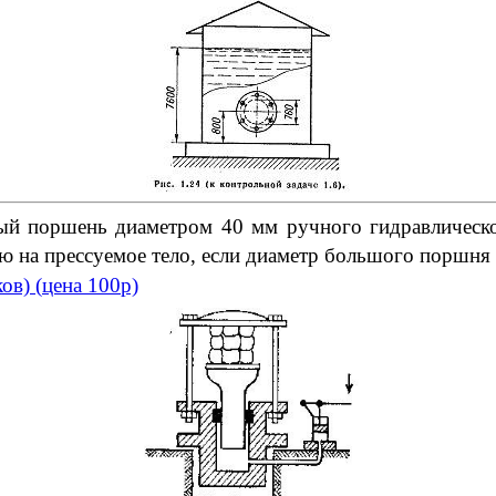
й поршень диаметром 40 мм ручного гидравли­ческого
ую на прессуемое тело, если диаметр большого поршня
ков)
(
цена 100р)