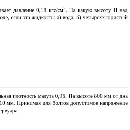
2
ает давление 0,18 кгс/см
. На какую высоту Н над
е, если эта жидкость: а) вода, б) четыреххлористый
льная плотность мазута 0,96. На высоте 800 мм от дна
 10 мм. Принимая для болтов допустимое напряжение
ервуара.