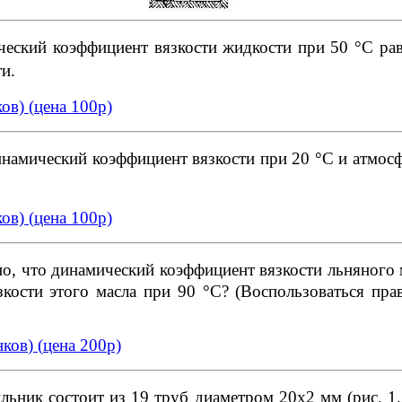
еский коэффициент вязкости жидкости при 50 °С рав
и.
ков)
(
цена 100р)
намический коэффициент вязкости при 20 °С и атмос
ков)
(
цена 100р)
о, что динамический коэффициент вязкости льняного м
кости этого масла при 90 °С? (Воспользоваться пра
нков
) (
цена 200р)
ьник состоит из 19 труб диаметром 20x2 мм (рис. 1.