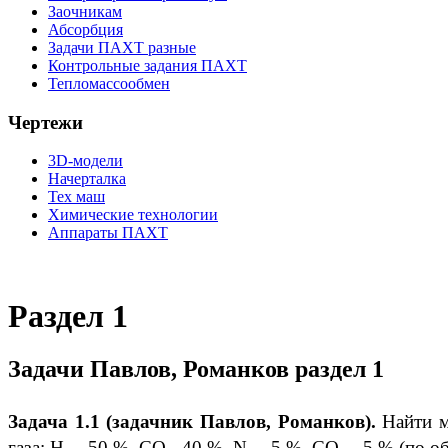
Заочникам
Абсорбция
Задачи ПАХТ разные
Контрольные задания ПАХТ
Тепломассообмен
Чертежи
3D-модели
Начерталка
Тех маш
Химические технологии
Аппараты ПАХТ
Раздел 1
Задачи Павлов, Романков раздел 1
Задача 1.1 (задачник Павлов, Романков)
.
Найти мо
газа: Н
- 50 %, СО - 40 %, N
- 5 %, СО
- 5 % (по о