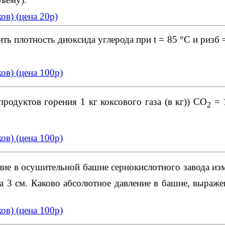
ков)
(
цена 20р)
ть плотность диоксида углерода при t = 85 °С и ризб =
ков)
(
цена 100р)
родуктов горения 1 кг коксового газа (в кг)) СО
= 
2
ков)
(
цена 100р)
ие в осушительной башне сернокислотного завода из
а 3 см. Каково абсолютное давление в башне, выражен
ков)
(
цена 100р)