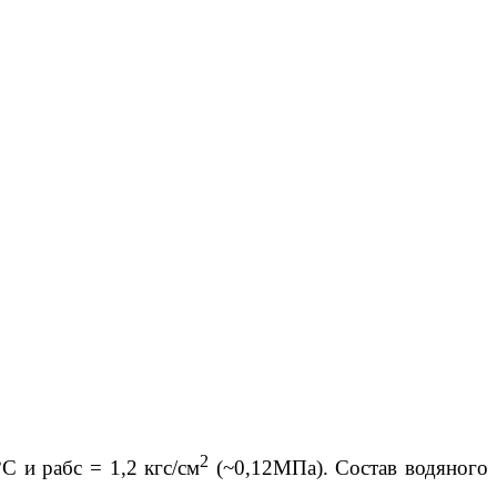
2
С и рабс = 1,2 кгс/см
(~0,12МПа). Состав водяного