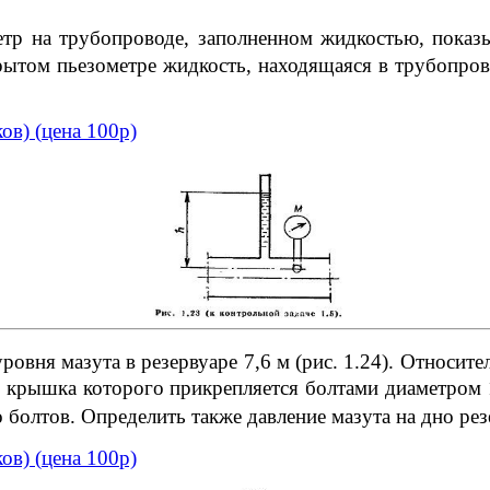
р на трубопроводе, заполненном жидкостью, показыв
ытом пьезометре жидкость, находящаяся в трубопровод
ков)
(
цена 100р)
овня мазута в резервуаре 7,6 м (рис. 1.24). Относите
м, крышка которого прикрепляется болтами диаметром
 болтов. Определить также давление мазута на дно рез
ков)
(
цена 100р)