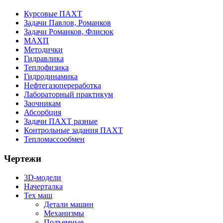
Курсовые ПАХТ
Задачи Павлов, Романков
Задачи Романков, Флисюк
МАХП
Методички
Гидравлика
Теплофизика
Гидродинамика
Нефтегазопереработка
Лабораторный практикум
Заочникам
Абсорбция
Задачи ПАХТ разные
Контрольные задания ПАХТ
Тепломассообмен
Чертежи
3D-модели
Начерталка
Тех маш
Детали машин
Механизмы
Подъемные