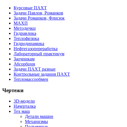
Курсовые ПАХТ
Задачи Павлов, Романков
Задачи Романков, Флисюк
МАХП
Методички
Гидравлика
Теплофизика
Гидродинамика
Нефтегазопереработка
Лабораторный практикум
Заочникам
Абсорбция
Задачи ПАХТ разные
Контрольные задания ПАХТ
Тепломассообмен
Чертежи
3D-модели
Начерталка
Тех маш
Детали машин
Механизмы
Подъемные