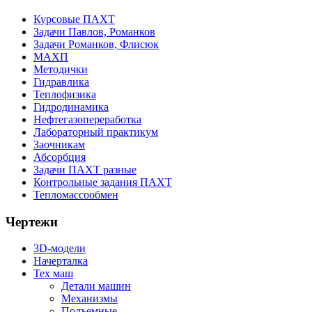
Курсовые ПАХТ
Задачи Павлов, Романков
Задачи Романков, Флисюк
МАХП
Методички
Гидравлика
Теплофизика
Гидродинамика
Нефтегазопереработка
Лабораторный практикум
Заочникам
Абсорбция
Задачи ПАХТ разные
Контрольные задания ПАХТ
Тепломассообмен
Чертежи
3D-модели
Начерталка
Тех маш
Детали машин
Механизмы
Подъемные