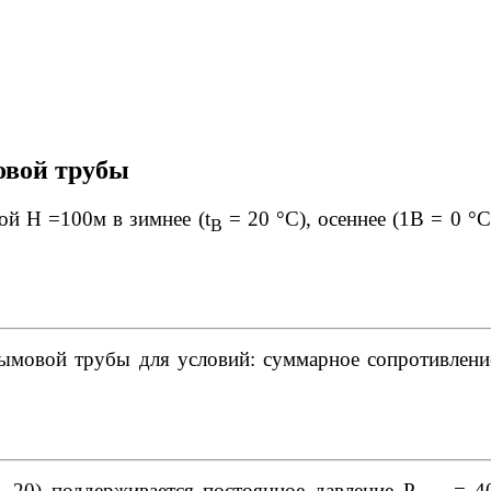
овой трубы
ой Н =100м в зимнее (t
= 20 °С), осеннее (1В = 0 °С)
B
дымовой трубы для условий: суммарное сопротивлен
. 20) поддерживается постоянное давление Р
= 40