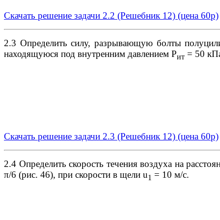
Скачать решение задачи 2.2 (Решебник 12)
(цена 60р)
2.3 Определить силу, разрывающую болты полуцили
находящуюся под внутренним давлением Р
= 50 кПа
ит
Скачать решение задачи 2.3 (Решебник 12)
(цена 60р)
2.4 Определить скорость течения воздуха на рассто
π/6 (рис. 46), при скорости в щели u
= 10 м/с.
1