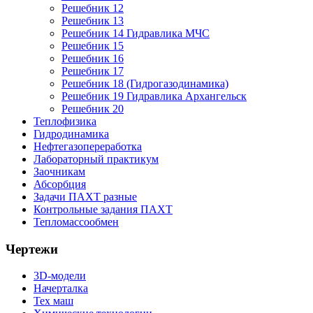
Решебник 12
Решебник 13
Решебник 14 Гидравлика МЧС
Решебник 15
Решебник 16
Решебник 17
Решебник 18 (Гидрогазодинамика)
Решебник 19 Гидравлика Архангельск
Решебник 20
Теплофизика
Гидродинамика
Нефтегазопереработка
Лабораторный практикум
Заочникам
Абсорбция
Задачи ПАХТ разные
Контрольные задания ПАХТ
Тепломассообмен
Чертежи
3D-модели
Начерталка
Тех маш