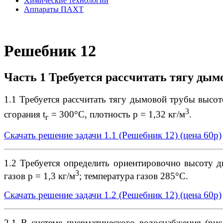
Химические технологии
Аппараты ПАХТ
Решебник 12
Часть 1 Требуется рассчитать тягу дым
1.1 Требуется рассчитать тягу дымовой трубы высот
3
сгорания t
= 300°С, плотность р = 1,32 кг/м
.
г
Скачать решение задачи 1.1 (Решебник 12)
(цена 60р)
1.2 Требуется определить ориентировочно высоту 
3
газов р = 1,3 кг/м
; температура газов 285°С.
Скачать решение задачи 1.2 (Решебник 12)
(цена 60р)
2.1 В системе пневматического водоснабжения (рис