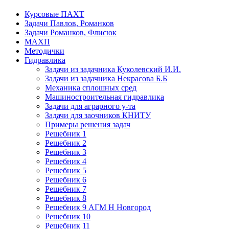
Курсовые ПАХТ
Задачи Павлов, Романков
Задачи Романков, Флисюк
МАХП
Методички
Гидравлика
Задачи из задачника Куколевский И.И.
Задачи из задачника Некрасова Б.Б
Механика сплошных сред
Машиностроительная гидравлика
Задачи для аграрного у-та
Задачи для заочников КНИТУ
Примеры решения задач
Решебник 1
Решебник 2
Решебник 3
Решебник 4
Решебник 5
Решебник 6
Решебник 7
Решебник 8
Решебник 9 АГМ Н Новгород
Решебник 10
Решебник 11