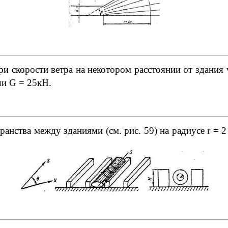
 скорости ветра на некотором расстоянии от здания 
ши G = 25кН.
анства между зданиями (см. рис. 59) на радиусе r = 2