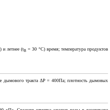
 и летнее (t
= 30 °С) время; температура продуктов
B
ие дымового тракта ΔP = 400Па; плотность дымовых
0 кПа. Средняя отметка уровня воды в резервуаре